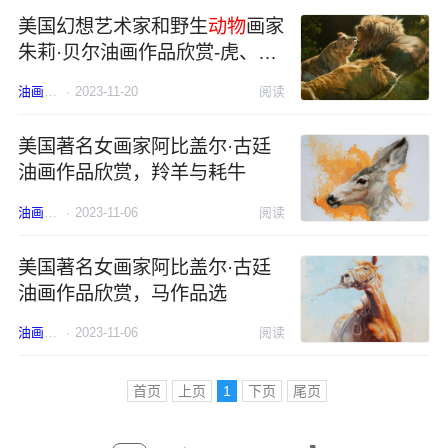
美国幻想艺术家和野生
动物
画家
朱莉·贝尔油画作品欣赏-虎、
狮、大象
油画
美国
·
2023-11-20
动物
阅读
美国著名女画家阿比盖尔·古廷
油画作品欣赏，羚羊与耗牛
油画
美国
·
2023-11-06
女画家
动物
阅读
美国著名女画家阿比盖尔·古廷
油画作品欣赏，马作品选
油画
美国
·
2023-11-06
女画家
动物
阅读
首页
上页
1
下页
尾页