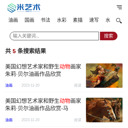
油画
国画
书法
水彩
素描
速写
水粉
其
共
5
条搜索结果
美国幻想艺术家和野生
动物
画家
朱莉·贝尔油画作品欣赏
油画
美国
·
2023-11-20
动物
阅读
美国幻想艺术家和野生
动物
画家
朱莉·贝尔油画作品欣赏-马
油画
美国
·
2023-11-20
动物
阅读