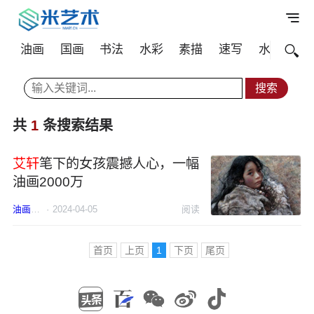
油画
国画
书法
水彩
素描
速写
水粉
其
共
1
条搜索结果
艾轩
笔下的女孩震撼人心，一幅
油画2000万
油画
艾轩
·
2024-04-05
阅读
首页
上页
1
下页
尾页