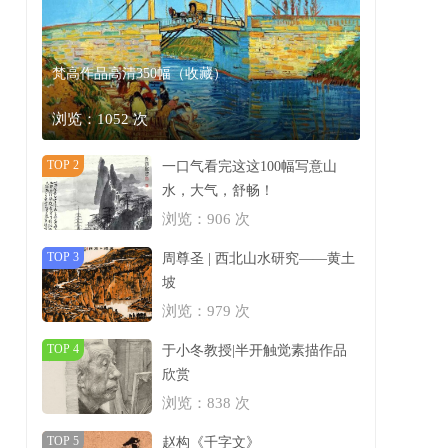
梵高作品高清350幅（收藏）
浏览：1052 次
TOP 2
一口气看完这这100幅写意山
水，大气，舒畅！
浏览：906 次
TOP 3
周尊圣 | 西北山水研究——黄土
坡
浏览：979 次
TOP 4
于小冬教授|半开触觉素描作品
欣赏
浏览：838 次
TOP 5
赵构《千字文》