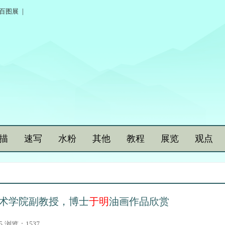
百图展
|
描
速写
水粉
其他
教程
展览
观点
术学院副教授，博士
于明
油画作品欣赏
25 浏览：1537