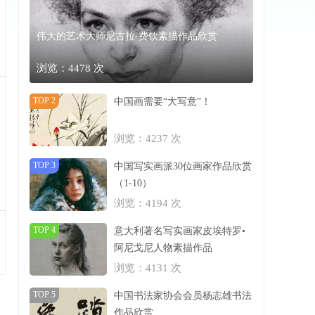
伟大的艺术大师尼古拉·费钦素描作品欣赏
浏览：4478 次
TOP 2
中国画需要“大写意”！
浏览：4237 次
TOP 3
中国写实画派30位画家作品欣赏
（1-10）
浏览：4194 次
TOP 4
意大利著名写实画家皮埃特罗•
阿尼戈尼人物素描作品
浏览：4131 次
TOP 5
中国书法家协会会员杨志雄书法
作品欣赏