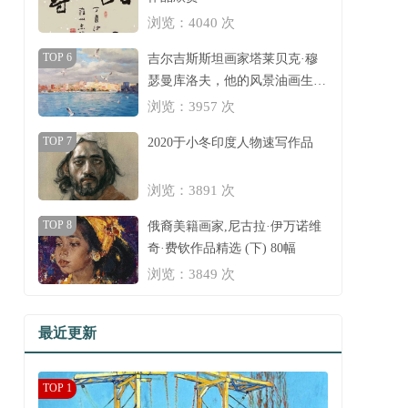
浏览：4040 次
TOP 6
吉尔吉斯斯坦画家塔莱贝克·穆
瑟曼库洛夫，他的风景油画生动
明亮，充满了光！
浏览：3957 次
TOP 7
2020于小冬印度人物速写作品
浏览：3891 次
TOP 8
俄裔美籍画家,尼古拉·伊万诺维
奇·费钦作品精选 (下) 80幅
浏览：3849 次
最近更新
TOP 1