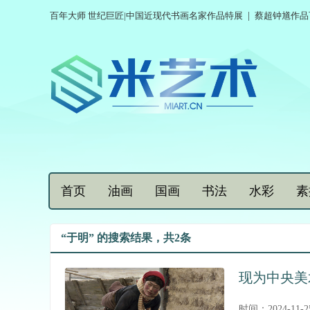
百年大师 世纪巨匠|中国近现代书画名家作品特展
|
蔡超钟馗作品
首页
油画
国画
书法
水彩
素
“于明” 的搜索结果，共2条
现为中央美
时间：2024-11-