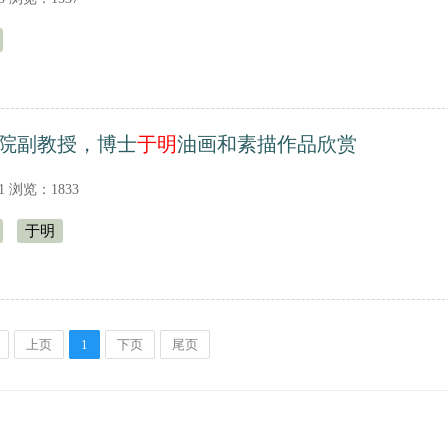
院副教授，博士
于明
油画和素描作品欣赏
21 浏览：1833
于明
上页
1
下页
尾页