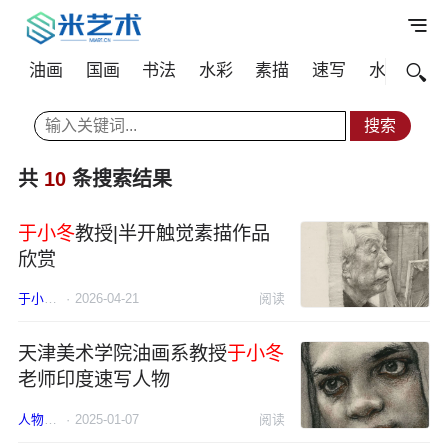
油画
国画
书法
水彩
素描
速写
水粉
其
共
10
条搜索结果
于小冬
教授|半开触觉素描作品
欣赏
于小冬
素描
·
2026-04-21
阅读
天津美术学院油画系教授
于小冬
老师印度速写人物
人物
于小冬
·
2025-01-07
速写
阅读