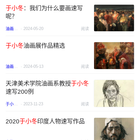
于小冬
：我们为什么要画速写
呢？
油画
于小冬
·
2024-05-20
阅读
于小冬
油画展作品精选
油画
于小冬
·
2024-05-13
阅读
天津美术学院油画系教授
于小冬
速写200例
于小冬
速写
·
2023-11-23
阅读
2020
于小冬
印度人物速写作品