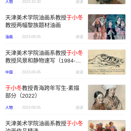
人物
于小冬
·
2023-10-30
速写
阅读
天津美术学院油画系教授
于小冬
教授两幅黎族题材油画
油画
中国
·
2023-09-05
于小冬
阅读
天津美术学院油画系教授
于小冬
教授风景和静物速写（1984-
2022）
中国
于小冬
·
2023-09-05
速写
阅读
于小冬
教授青海跨年写生-素描
部分（2022）
人物
中国
·
2023-09-05
于小冬
素描
阅读
天津美术学院油画系教授
于小冬