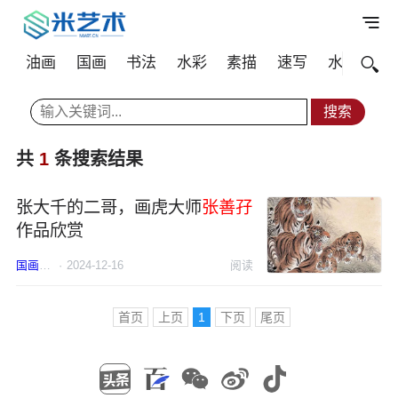
油画
国画
书法
水彩
素描
速写
水粉
其
共
1
条搜索结果
张大千的二哥，画虎大师
张善孖
作品欣赏
国画
张善孖
·
2024-12-16
老虎
阅读
首页
上页
1
下页
尾页