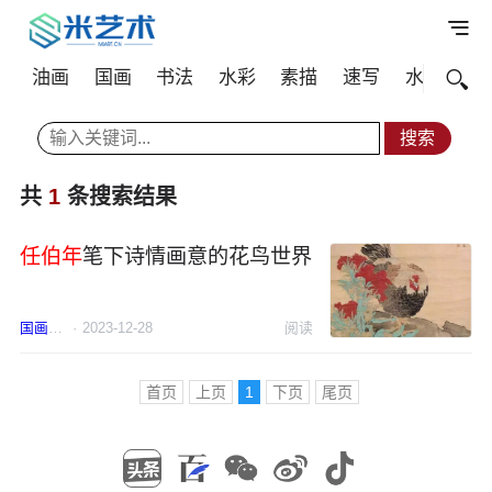
油画
国画
书法
水彩
素描
速写
水粉
其
共
1
条搜索结果
任伯年
笔下诗情画意的花鸟世界
国画
任伯年
·
2023-12-28
阅读
首页
上页
1
下页
尾页