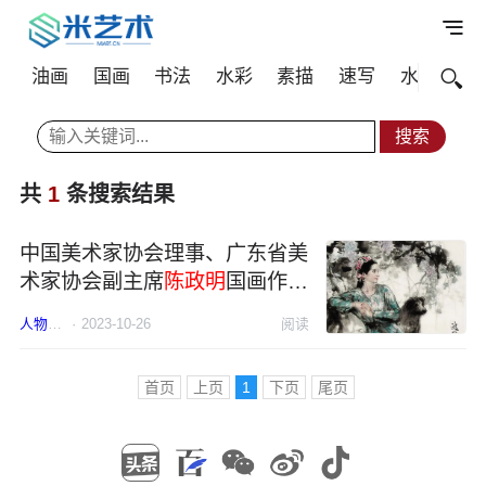
油画
国画
书法
水彩
素描
速写
水粉
其
共
1
条搜索结果
中国美术家协会理事、广东省美
术家协会副主席
陈政明
国画作品
欣赏
人物
国画
·
2023-10-26
陈政明
阅读
首页
上页
1
下页
尾页