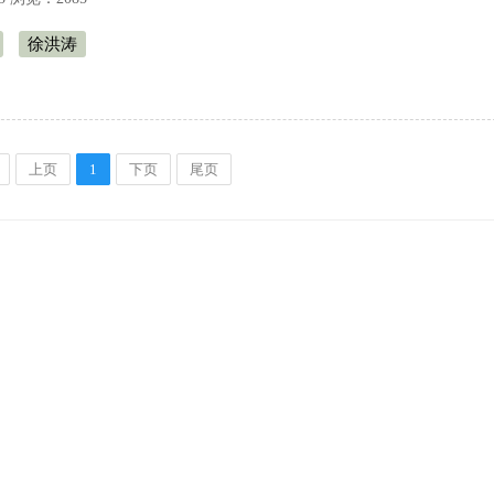
徐洪涛
上页
1
下页
尾页