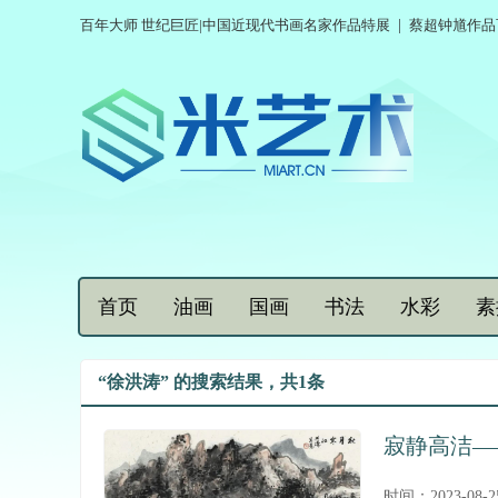
百年大师 世纪巨匠|中国近现代书画名家作品特展
|
蔡超钟馗作品
首页
油画
国画
书法
水彩
素
“徐洪涛” 的搜索结果，共1条
寂静高洁—
时间：2023-08-