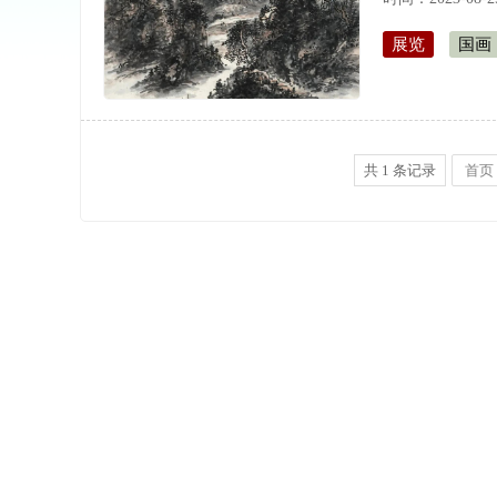
展览
国画
共
1
条记录
首页