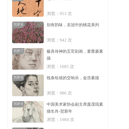
浏览：953 次
TOP 6
别有韵味，吴冠中的桃花系列
浏览：942 次
TOP 7
极具传神的五官刻画，童蕾菱素
描
浏览：1085 次
TOP 8
线条绘就的交响乐，金浩素描
浏览：986 次
TOP 9
中国美术家协会副主席庞茂琨素
描生肖-贺新年
浏览：1084 次