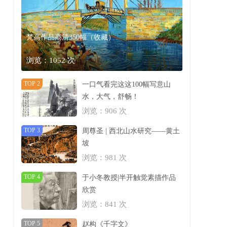
梵高作品高清350幅（收藏）
浏览：1052 次
TOP 2
一口气看完这这100幅写意山
水，大气，舒畅！
浏览：906 次
TOP 3
周尊圣 | 西北山水研究——黄土
坡
浏览：981 次
TOP 4
于小冬教授|半开触觉素描作品
欣赏
浏览：841 次
TOP 5
赵构《千字文》