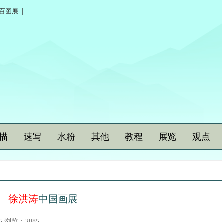
百图展
|
描
速写
水粉
其他
教程
展览
观点
—
徐洪涛
中国画展
25 浏览：2085