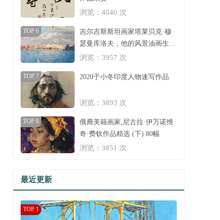
浏览：4040 次
TOP 6
吉尔吉斯斯坦画家塔莱贝克·穆
瑟曼库洛夫，他的风景油画生动
明亮，充满了光！
浏览：3957 次
TOP 7
2020于小冬印度人物速写作品
浏览：3893 次
TOP 8
俄裔美籍画家,尼古拉·伊万诺维
奇·费钦作品精选 (下) 80幅
浏览：3851 次
最近更新
TOP 1