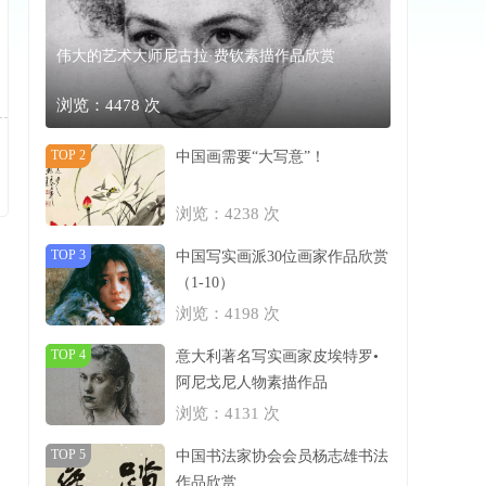
伟大的艺术大师尼古拉·费钦素描作品欣赏
浏览：4478 次
TOP 2
中国画需要“大写意”！
浏览：4238 次
TOP 3
中国写实画派30位画家作品欣赏
（1-10）
浏览：4198 次
TOP 4
意大利著名写实画家皮埃特罗•
阿尼戈尼人物素描作品
浏览：4131 次
TOP 5
中国书法家协会会员杨志雄书法
作品欣赏