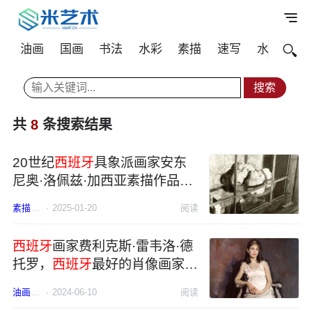
油画
国画
书法
水彩
素描
速写
水粉
其
共
8
条搜索结果
20世纪
西班牙
具象派画家安东
尼奥·洛佩兹·加西亚素描作品欣
赏
素描
西班牙
·
2025-01-20
阅读
西班牙
画家费利克斯·雷韦洛·德
托罗，
西班牙
最好的肖像画家之
一
油画
西班牙
·
2024-06-10
肖像
阅读