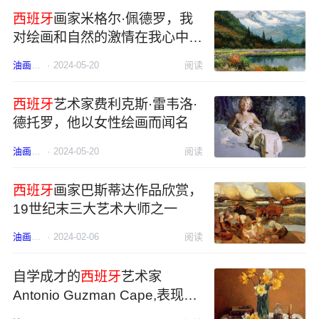
西班牙
画家米格尔·佩德罗，我
对绘画和自然的激情在我心中混
合
油画
西班牙
·
2024-05-20
阅读
西班牙
艺术家费利克斯·雷韦洛·
德托罗，他以女性绘画而闻名
油画
西班牙
·
2024-05-20
阅读
西班牙
画家巴斯蒂达作品欣赏，
19世纪末三大艺术大师之一
油画
西班牙
·
2024-02-06
阅读
自学成才的
西班牙
艺术家
Antonio Guzman Cape,表现出
了惊人的天赋