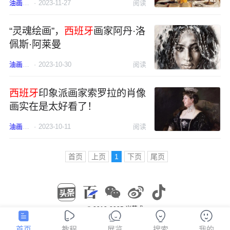
油画
西班牙
·
2023-11-27
阅读
“灵魂绘画”，
西班牙
画家阿丹·洛
佩斯·阿莱曼
油画
人物
·
2023-10-30
西班牙
阅读
西班牙
印象派画家索罗拉的肖像
画实在是太好看了！
油画
人物
·
2023-10-11
印象派
西班牙
阅读
首页
上页
1
下页
尾页
© 2012-2025 米艺术
陕ICP备12008717号
陕公网安备 61030502000103号
首页
教程
展览
搜索
我的