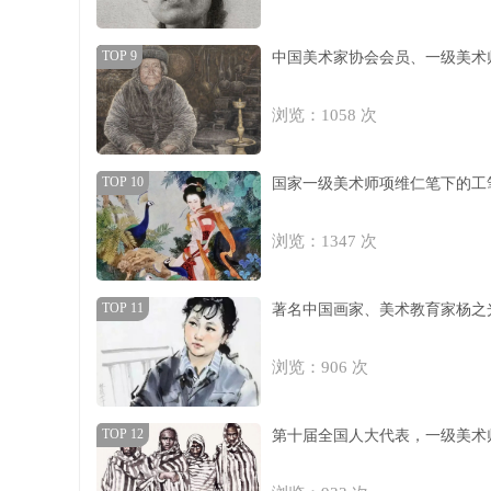
TOP 9
中国美术家协会会员、一级美术
浏览：1058 次
TOP 10
国家一级美术师项维仁笔下的工
浏览：1347 次
TOP 11
著名中国画家、美术教育家杨之
浏览：906 次
TOP 12
第十届全国人大代表，一级美术