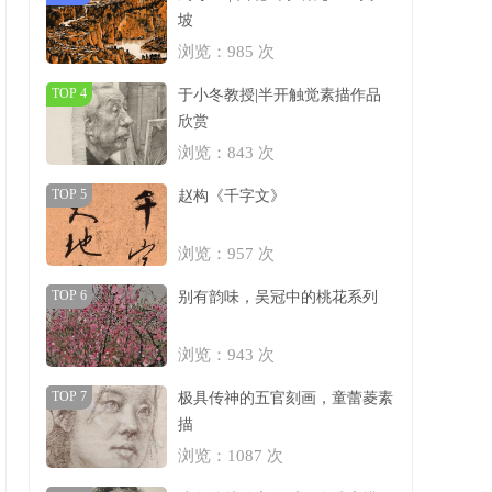
坡
浏览：985 次
TOP 4
于小冬教授|半开触觉素描作品
欣赏
浏览：843 次
TOP 5
赵构《千字文》
浏览：957 次
TOP 6
别有韵味，吴冠中的桃花系列
浏览：943 次
TOP 7
极具传神的五官刻画，童蕾菱素
描
浏览：1087 次