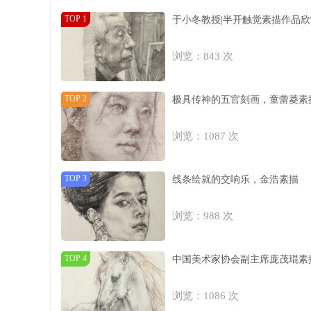
TOP 1
于小冬教授|半开触觉素描作品欣
浏览：843 次
TOP 2
极具传神的五官刻画，童蕾菱素
浏览：1087 次
TOP 3
线条绘就的交响乐，金浩素描
浏览：988 次
TOP 4
中国美术家协会副主席庞茂琨素
浏览：1086 次