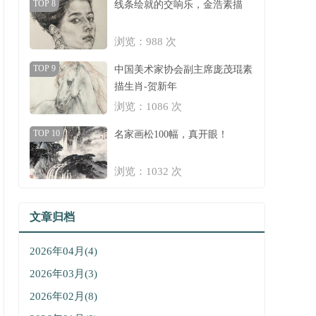
TOP 8
线条绘就的交响乐，金浩素描
浏览：988 次
TOP 9
中国美术家协会副主席庞茂琨素
描生肖-贺新年
浏览：1086 次
TOP 10
名家画松100幅，真开眼！
浏览：1032 次
文章归档
2026年04月(4)
2026年03月(3)
2026年02月(8)