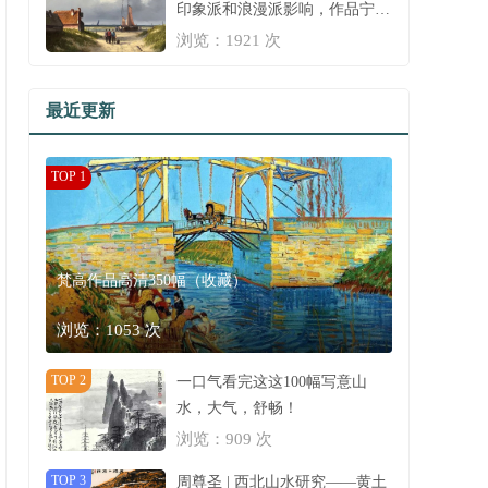
印象派和浪漫派影响，作品宁静
和谐
浏览：1921 次
最近更新
TOP 1
梵高作品高清350幅（收藏）
浏览：1053 次
TOP 2
一口气看完这这100幅写意山
水，大气，舒畅！
浏览：909 次
TOP 3
周尊圣 | 西北山水研究——黄土