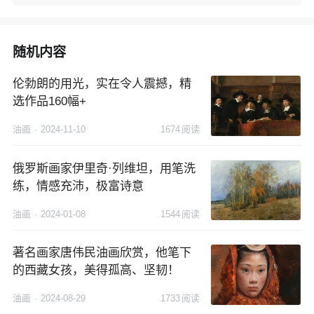
随机内容
伦勃朗的用光，实在令人震撼，精
选作品160幅+
油画
·
2024-11-10
1674
阅读
俄罗斯画家伊里奇·列维坦，用笔洗
练，情感充沛，极富诗意
油画
·
2024-01-08
1544
阅读
著名画家唐伟民油画欣赏，他笔下
的西藏女孩，美得孤高、坚韧！
油画
·
2024-08-29
1733
阅读