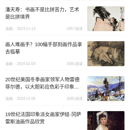
潘天寿：书画不是比拼苦力，艺术
是比拼境界
油画
·
2023-11-13
2457
阅读
画人难画手？100幅手部刻画作品拿
去临摹
油画
·
2024-02-03
2065
阅读
20世纪美国冬季画家领军人物雷德
菲尔德，以大胆彩应色彩于印象派
风景画而闻名
油画
·
2024-11-06
1685
阅读
19世纪法国印象派女画家伊娃·冈萨
雷斯油画作品欣赏