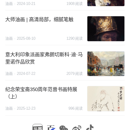
油画
·
2024-10-21
1908
阅读
大师油画 | 高清局部，细腻笔触
油画
·
2025-08-10
1290
阅读
意大利印象派画家弗朗切斯科·迪·马
里诺作品欣赏
油画
·
2024-07-22
2079
阅读
纪念荣宝斋350周年范曾书画特展
（上）
油画
·
2025-12-23
996
阅读